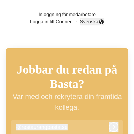
Inloggning för medarbetare
Logga in till Connect
·
Svenska
Byt språk
Jobbar du redan på
Basta?
Var med och rekrytera din framtida
kollega.
@
restaurangbasta.se
restaurangbasta.se
Logga in